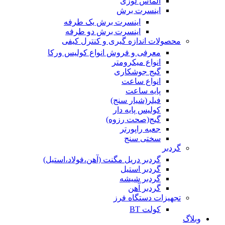
الماس لوزی
اینسرت برش
اینسرت برش یک طرفه
اینسرت برش دو طرفه
محصولات اندازه گیری و کنترل کیفی
معرفی و فروش انواع کولیس ورکا
انواع میکرومتر
گیج جوشکاری
انواع ساعت
پایه ساعت
فیلر(شیار سنج)
کولیس پایه دار
گیج(صحت رزوه)
جعبه راپورتر
سختی سنج
گردبر
گردبر دریل مگنت (آهن،فولاد،استیل)
گردبر استیل
گردبر شیشه
گردبر آهن
تجهیزات دستگاه فرز
کولت BT
وبلاگ