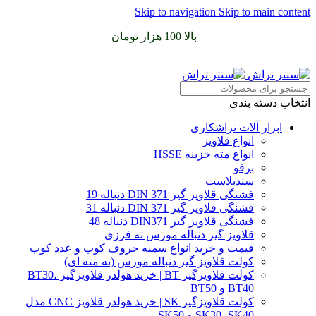
Skip to navigation
Skip to main content
سفارشات خود را برای
بالا 100 هزار تومان
را با پیک رایگان تجربه
کنید
انتخاب دسته بندی
ابزار آلات تراشکاری
انواع قلاویز
انواع مته خزینه HSSE
برقو
سندبلاست
فشنگی قلاویز گیر DIN 371 دنباله 19
فشنگی قلاویز گیر DIN 371 دنباله 31
فشنگی قلاویز گیر DIN371 دنباله 48
قلاویز گیر دنباله مورس ته فرزی
قیمت و خرید انواع سمبه حروف کوب و عدد کوب
کولت قلاویز گیر دنباله مورس (ته مته ای)
کولت قلاویزگیر BT | خرید هولدر قلاویزگیر BT30،
BT40 و BT50
کولت قلاویزگیر SK | خرید هولدر قلاویز CNC مدل
SK30، SK40 و SK50