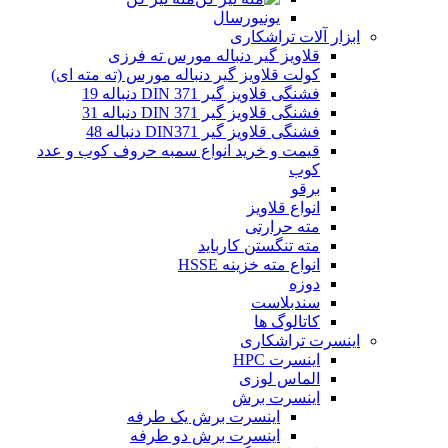
یونیورسال
ابزار آلات تراشکاری
قلاویز گیر دنباله مورس ته فرزی
کولت قلاویز گیر دنباله مورس (ته مته ای)
فشنگی قلاویز گیر DIN 371 دنباله 19
فشنگی قلاویز گیر DIN 371 دنباله 31
فشنگی قلاویز گیر DIN371 دنباله 48
قیمت و خرید انواع سمبه حروف کوب و عدد
کوب
برقو
انواع قلاویز
مته حرارتی
مته تنگستن کارباید
انواع مته خزینه HSSE
دوزه
سندبلاست
کاتالوگ ها
اینسرت تراشکاری
اینسرت HPC
الماس لوزی
اینسرت برش
اینسرت برش یک طرفه
اینسرت برش دو طرفه