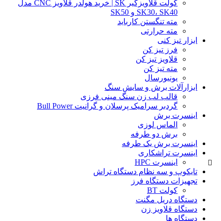
کولت قلاویزگیر SK | خرید هولدر قلاویز CNC مدل
SK30، SK40 و SK50
مته تنگستن کارباید
مته حرارتی
ابزار تیز کنی
فرز تیز کن
قلاویز تیز کن
مته تیز کن
یونیورسال
ابزارآلات برش و سایش سنگ
قالب لب زن سنگ مینی فرزی
گردبر سرامیک پرسلان و گرانیت Bull Power
اینسرت برش
الماس لوزی
برش دو طرفه
اینسرت برش یک طرفه
اینسرت تراشکاری
اینسرت HPC
تایکوپ و سه نظام دستگاه تراش
تجهیزات دستگاه فرز
کولت BT
دستگاه دریل مگنت
دستگاه قلاویز زن
دستگاه ها