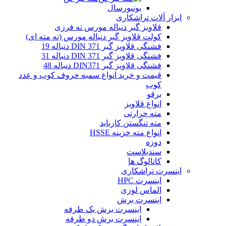
یونیورسال
ابزار آلات تراشکاری
قلاویز گیر دنباله مورس ته فرزی
کولت قلاویز گیر دنباله مورس (ته مته ای)
فشنگی قلاویز گیر DIN 371 دنباله 19
فشنگی قلاویز گیر DIN 371 دنباله 31
فشنگی قلاویز گیر DIN371 دنباله 48
قیمت و خرید انواع سمبه حروف کوب و عدد
کوب
برقو
انواع قلاویز
مته حرارتی
مته تنگستن کارباید
انواع مته خزینه HSSE
دوزه
سندبلاست
کاتالوگ ها
اینسرت تراشکاری
اینسرت HPC
الماس لوزی
اینسرت برش
اینسرت برش یک طرفه
اینسرت برش دو طرفه