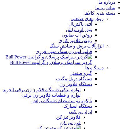
درباره ما
تماس با ما
دسته بندی کالاها
روغن های صنعتی
آنتی باکتریال
پودر آب تراش
روغن آب صابون
روغن قلاویز کاری
ابزارآلات برش و سایش سنگ
قالب لب زن سنگ مینی فرزی
گردبر سرامیک پرسلان و گرانیت Bull Power
دستگاه ها
گیره صنعتی
دستگاه دریل مگنت
دستگاه قلاویز زن
لوازم یدکی دستگاه قلاویز زن برقی | خرید
لوازم و قطعات قلاویز زن برقی
تایکوپ و سه نظام دستگاه تراش
دستگاه اسپارک
ابزار تیز کنی
قلاویز تیز کن
فرز تیز کن
مته تیز کن