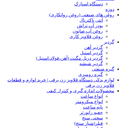
دستگاه اسپارک
دوزه
روغن های صنعتی (روغن روانکاری)
آنتی باکتریال
پودر آب تراش
روغن آب صابون
روغن قلاویز کاری
گردبر
گردبر آهن
گردبر استیل
گردبر دریل مگنت (آهن،فولاد،استیل)
گردبر شیشه
گیره صنعتی
گیره رومیزی
لوازم یدکی دستگاه قلاویز زن برقی | خرید لوازم و قطعات
قلاویز زن برقی
محصولات اندازه گیری و کنترل کیفی
انواع ساعت
انواع میکرومتر
پایه ساعت
جعبه راپورتر
سختی سنج
فیلر(شیار سنج)