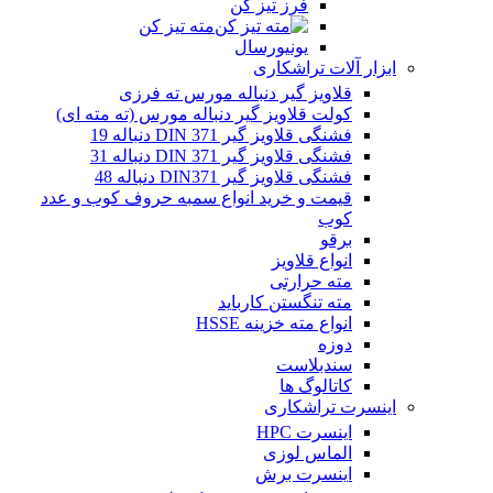
فرز تیز کن
مته تیز کن
یونیورسال
ابزار آلات تراشکاری
قلاویز گیر دنباله مورس ته فرزی
کولت قلاویز گیر دنباله مورس (ته مته ای)
فشنگی قلاویز گیر DIN 371 دنباله 19
فشنگی قلاویز گیر DIN 371 دنباله 31
فشنگی قلاویز گیر DIN371 دنباله 48
قیمت و خرید انواع سمبه حروف کوب و عدد
کوب
برقو
انواع قلاویز
مته حرارتی
مته تنگستن کارباید
انواع مته خزینه HSSE
دوزه
سندبلاست
کاتالوگ ها
اینسرت تراشکاری
اینسرت HPC
الماس لوزی
اینسرت برش