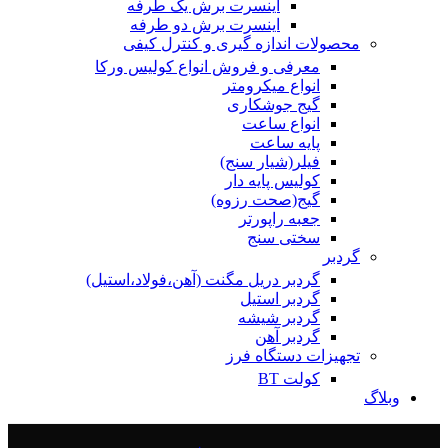
اینسرت برش یک طرفه
اینسرت برش دو طرفه
محصولات اندازه گیری و کنترل کیفی
معرفی و فروش انواع کولیس ورکا
انواع میکرومتر
گیج جوشکاری
انواع ساعت
پایه ساعت
فیلر(شیار سنج)
کولیس پایه دار
گیج(صحت رزوه)
جعبه راپورتر
سختی سنج
گردبر
گردبر دریل مگنت (آهن،فولاد،استیل)
گردبر استیل
گردبر شیشه
گردبر آهن
تجهیزات دستگاه فرز
کولت BT
وبلاگ