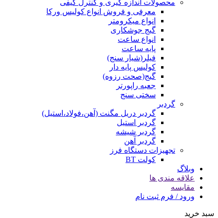
محصولات اندازه گیری و کنترل کیفی
معرفی و فروش انواع کولیس ورکا
انواع میکرومتر
گیج جوشکاری
انواع ساعت
پایه ساعت
فیلر(شیار سنج)
کولیس پایه دار
گیج(صحت رزوه)
جعبه راپورتر
سختی سنج
گردبر
گردبر دریل مگنت (آهن،فولاد،استیل)
گردبر استیل
گردبر شیشه
گردبر آهن
تجهیزات دستگاه فرز
کولت BT
وبلاگ
علاقه مندی ها
مقایسه
ورود / فرم ثبت نام
سبد خرید