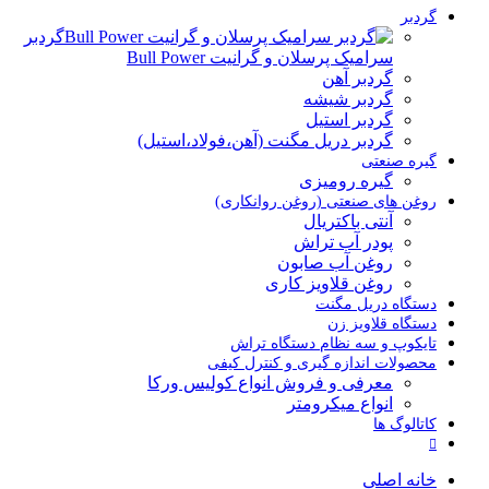
گردبر
گردبر
سرامیک پرسلان و گرانیت Bull Power
گردبر آهن
گردبر شیشه
گردبر استیل
گردبر دریل مگنت (آهن،فولاد،استیل)
گیره صنعتی
گیره رومیزی
روغن های صنعتی (روغن روانکاری)
آنتی باکتریال
پودر آب تراش
روغن آب صابون
روغن قلاویز کاری
دستگاه دریل مگنت
دستگاه قلاویز زن
تایکوپ و سه نظام دستگاه تراش
محصولات اندازه گیری و کنترل کیفی
معرفی و فروش انواع کولیس ورکا
انواع میکرومتر
کاتالوگ ها
خانه اصلی