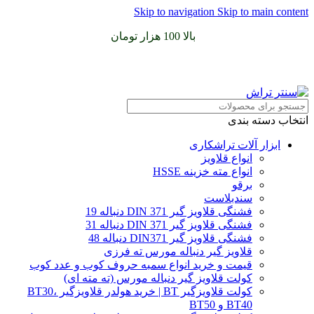
Skip to navigation
Skip to main content
سفارشات خود را برای
بالا 100 هزار تومان
را با پیک رایگان تجربه
کنید
انتخاب دسته بندی
ابزار آلات تراشکاری
انواع قلاویز
انواع مته خزینه HSSE
برقو
سندبلاست
فشنگی قلاویز گیر DIN 371 دنباله 19
فشنگی قلاویز گیر DIN 371 دنباله 31
فشنگی قلاویز گیر DIN371 دنباله 48
قلاویز گیر دنباله مورس ته فرزی
قیمت و خرید انواع سمبه حروف کوب و عدد کوب
کولت قلاویز گیر دنباله مورس (ته مته ای)
کولت قلاویزگیر BT | خرید هولدر قلاویزگیر BT30،
BT40 و BT50