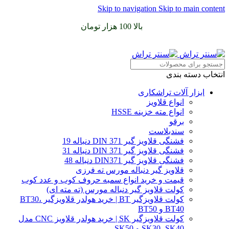
Skip to navigation
Skip to main content
سفارشات خود را برای
بالا 100 هزار تومان
را با پیک رایگان تجربه
کنید
انتخاب دسته بندی
ابزار آلات تراشکاری
انواع قلاویز
انواع مته خزینه HSSE
برقو
سندبلاست
فشنگی قلاویز گیر DIN 371 دنباله 19
فشنگی قلاویز گیر DIN 371 دنباله 31
فشنگی قلاویز گیر DIN371 دنباله 48
قلاویز گیر دنباله مورس ته فرزی
قیمت و خرید انواع سمبه حروف کوب و عدد کوب
کولت قلاویز گیر دنباله مورس (ته مته ای)
کولت قلاویزگیر BT | خرید هولدر قلاویزگیر BT30،
BT40 و BT50
کولت قلاویزگیر SK | خرید هولدر قلاویز CNC مدل
SK30، SK40 و SK50