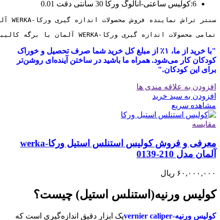
6:کولیس ساعتی-آنالوگ ورکا 30 سانتی دقت 0.01
تمامی محصولات اندازه گیری ورکا-WERKA آلمان با برگه کالیبراسیون معتبر و 6 ماه ضمانت کالیبره به مشتریان ارائه میگردد
"با خرید از ما، ۱٪ از مبلغ کل خرید شما صرف تحصیل و خوراک
کودکان کار می‌شود. همراه ما باشید در ساختن آینده‌ای روشن‌تر
برای این کودکان."
افزودن به علاقه مندی ها
افزودن به سبد خرید
مشاهده سریع
مقایسه
معرفی و فروش کولیس استنلس استیل ورکا-werka
آلمان مدل 210-0139
۶۰,۰۰۰,۰۰۰
ریال
کولیس ورنیه(استنلس استیل) چیست؟
کولیس ورنیه-vernier caliper
یک ابزار دقیق اندازه‌گیری است که