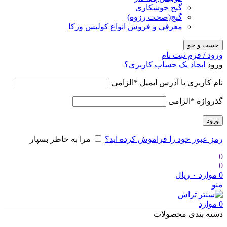
گیج جوشکاری
گیج(صحت رزوه)
معرفی و فروش انواع کولیس ورکا
جست و جو
ورود / فرم ثبت نام
ورود
ایجاد یک حساب کاربری؟
نام کاربری یا آدرس ایمیل
*
الزامی
گذرواژه
*
الزامی
ورود
رمز عبور خود را فراموش کرده اید؟
مرا به خاطر بسپار
0
0
0
موارد
۰
ریال
منو
0
موارد
دسته بندی محصولات