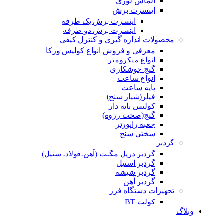
الماس لوزی
اینسرت برش
اینسرت برش یک طرفه
اینسرت برش دو طرفه
محصولات اندازه گیری و کنترل کیفی
معرفی و فروش انواع کولیس ورکا
انواع میکرومتر
گیج جوشکاری
انواع ساعت
پایه ساعت
فیلر(شیار سنج)
کولیس پایه دار
گیج(صحت رزوه)
جعبه راپورتر
سختی سنج
گردبر
گردبر دریل مگنت (آهن،فولاد،استیل)
گردبر استیل
گردبر شیشه
گردبر آهن
تجهیزات دستگاه فرز
کولت BT
وبلاگ