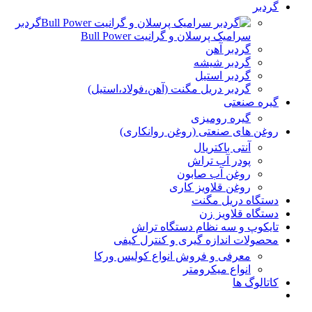
گردبر
گردبر
سرامیک پرسلان و گرانیت Bull Power
گردبر آهن
گردبر شیشه
گردبر استیل
گردبر دریل مگنت (آهن،فولاد،استیل)
گیره صنعتی
گیره رومیزی
روغن های صنعتی (روغن روانکاری)
آنتی باکتریال
پودر آب تراش
روغن آب صابون
روغن قلاویز کاری
دستگاه دریل مگنت
دستگاه قلاویز زن
تایکوپ و سه نظام دستگاه تراش
محصولات اندازه گیری و کنترل کیفی
معرفی و فروش انواع کولیس ورکا
انواع میکرومتر
کاتالوگ ها