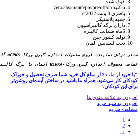
کوک شده
6 کلید zero/abs/in/mm/pre/pre/off/on
باطری 3 ولت cr2032
جعبه پلاستیکی
دارای برگه کالیبراسیون
6ماه ضمانت کالیبره
تولید کشور چین
تحت لیسانس آلمان
سنتر تراش نماینده فروش محصولات اندازه گیری ورکا-WERKA آلمان می باشد
تمامی محصولات اندازه گیری ورکا-WERKA آلمان با برگه کالیبراسیون معتبر و 6 ماه ضمانت کالیبره به مشتریان ارائه میگردد
"با خرید از ما، ۱٪ از مبلغ کل خرید شما صرف تحصیل و خوراک
کودکان کار می‌شود. همراه ما باشید در ساختن آینده‌ای روشن‌تر
برای این کودکان."
افزودن به علاقه مندی ها
افزودن به سبد خرید
مشاهده سریع
1
2
→