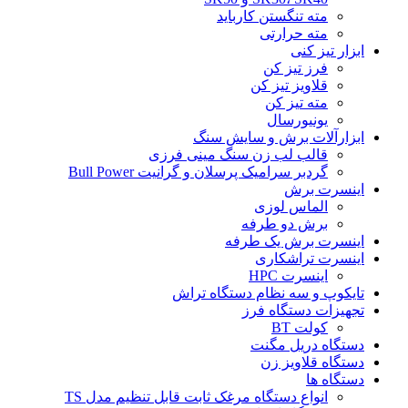
مته تنگستن کارباید
مته حرارتی
ابزار تیز کنی
فرز تیز کن
قلاویز تیز کن
مته تیز کن
یونیورسال
ابزارآلات برش و سایش سنگ
قالب لب زن سنگ مینی فرزی
گردبر سرامیک پرسلان و گرانیت Bull Power
اینسرت برش
الماس لوزی
برش دو طرفه
اینسرت برش یک طرفه
اینسرت تراشکاری
اینسرت HPC
تایکوپ و سه نظام دستگاه تراش
تجهیزات دستگاه فرز
کولت BT
دستگاه دریل مگنت
دستگاه قلاویز زن
دستگاه ها
انواع دستگاه مرغک ثابت قابل تنظیم مدل TS