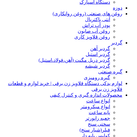
دستگاه اسپارک
دوزه
روغن های صنعتی (روغن روانکاری)
آنتی باکتریال
پودر آب تراش
روغن آب صابون
روغن قلاویز کاری
گردبر
گردبر آهن
گردبر استیل
گردبر دریل مگنت (آهن،فولاد،استیل)
گردبر شیشه
گیره صنعتی
گیره رومیزی
لوازم یدکی دستگاه قلاویز زن برقی | خرید لوازم و قطعات
قلاویز زن برقی
محصولات اندازه گیری و کنترل کیفی
انواع ساعت
انواع میکرومتر
پایه ساعت
جعبه راپورتر
سختی سنج
فیلر(شیار سنج)
کولیس پایه دار