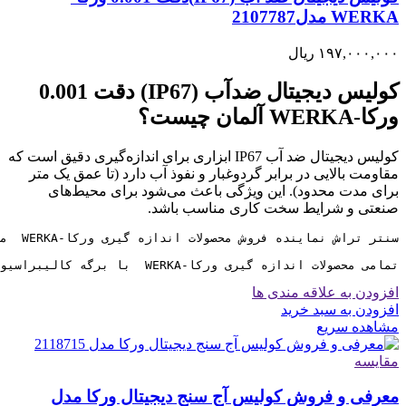
WERKA مدل2107787
۱۹۷,۰۰۰,۰۰۰
ریال
کولیس دیجیتال ضدآب (IP67) دقت 0.001
ورکا-WERKA آلمان چیست؟
کولیس دیجیتال ضد آب IP67 ابزاری برای اندازه‌گیری دقیق است که
مقاومت بالایی در برابر گردوغبار و نفوذ آب دارد (تا عمق یک متر
برای مدت محدود). این ویژگی باعث می‌شود برای محیط‌های
صنعتی و شرایط سخت کاری مناسب باشد.
تمامی محصولات اندازه گیری ورکا-WERKA  با برگه کالیبراسیون معتبر و 6 ماه ضمانت کالیبره به مشتریان ارائه میگردد
افزودن به علاقه مندی ها
افزودن به سبد خرید
مشاهده سریع
مقایسه
معرفی و فروش کولیس آج سنج دیجیتال ورکا مدل