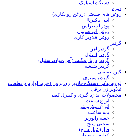
دستگاه اسپارک
دوزه
روغن های صنعتی (روغن روانکاری)
آنتی باکتریال
پودر آب تراش
روغن آب صابون
روغن قلاویز کاری
گردبر
گردبر آهن
گردبر استیل
گردبر دریل مگنت (آهن،فولاد،استیل)
گردبر شیشه
گیره صنعتی
گیره رومیزی
لوازم یدکی دستگاه قلاویز زن برقی | خرید لوازم و قطعات
قلاویز زن برقی
محصولات اندازه گیری و کنترل کیفی
انواع ساعت
انواع میکرومتر
پایه ساعت
جعبه راپورتر
سختی سنج
فیلر(شیار سنج)
کولیس پایه دار