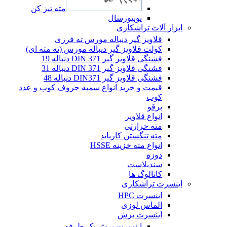
مته تیز کن
یونیورسال
ابزار آلات تراشکاری
قلاویز گیر دنباله مورس ته فرزی
کولت قلاویز گیر دنباله مورس (ته مته ای)
فشنگی قلاویز گیر DIN 371 دنباله 19
فشنگی قلاویز گیر DIN 371 دنباله 31
فشنگی قلاویز گیر DIN371 دنباله 48
قیمت و خرید انواع سمبه حروف کوب و عدد
کوب
برقو
انواع قلاویز
مته حرارتی
مته تنگستن کارباید
انواع مته خزینه HSSE
دوزه
سندبلاست
کاتالوگ ها
اینسرت تراشکاری
اینسرت HPC
الماس لوزی
اینسرت برش
اینسرت برش یک طرفه