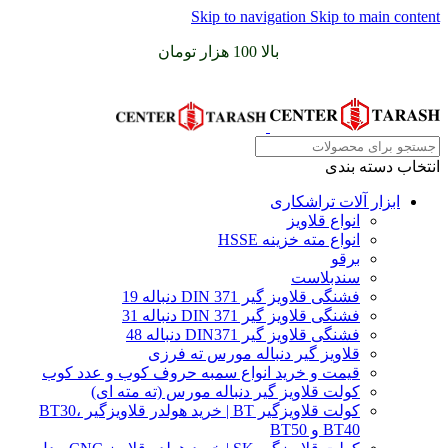
Skip to navigation
Skip to main content
سفارشات خود را برای
بالا 100 هزار تومان
را با پیک رایگان تجربه
کنید
انتخاب دسته بندی
ابزار آلات تراشکاری
انواع قلاویز
انواع مته خزینه HSSE
برقو
سندبلاست
فشنگی قلاویز گیر DIN 371 دنباله 19
فشنگی قلاویز گیر DIN 371 دنباله 31
فشنگی قلاویز گیر DIN371 دنباله 48
قلاویز گیر دنباله مورس ته فرزی
قیمت و خرید انواع سمبه حروف کوب و عدد کوب
کولت قلاویز گیر دنباله مورس (ته مته ای)
کولت قلاویزگیر BT | خرید هولدر قلاویزگیر BT30،
BT40 و BT50