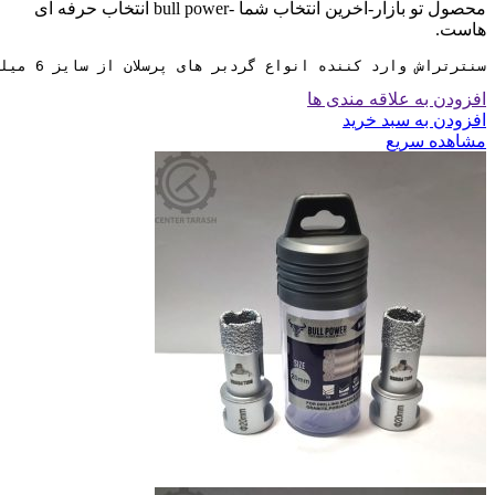
محصول تو بازار-آخرین انتخاب شما -bull power انتخاب حرفه ای
هاست.
سنترتراش وارد کننده انواع گردبر های پرسلان از سایز 6 میلی متر تا 130 میلی متر با برند تجاری bull power می باشد.
افزودن به علاقه مندی ها
افزودن به سبد خرید
مشاهده سریع