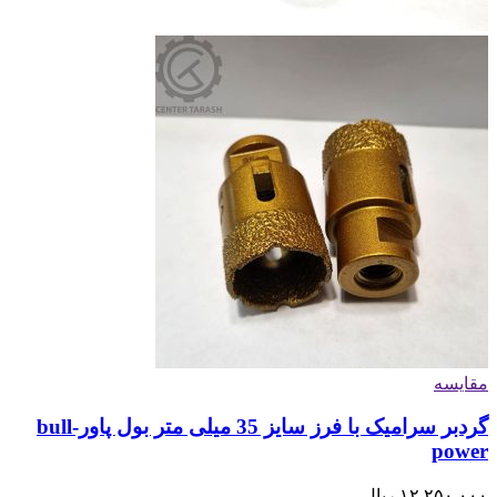
مقایسه
گردبر سرامیک با فرز سایز 35 میلی متر بول پاور-bull
power
۱۲,۲۵۰,۰۰۰
ریال