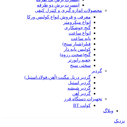
اینسرت برش دو طرفه
محصولات اندازه گیری و کنترل کیفی
معرفی و فروش انواع کولیس ورکا
انواع میکرومتر
گیج جوشکاری
انواع ساعت
پایه ساعت
فیلر(شیار سنج)
کولیس پایه دار
گیج(صحت رزوه)
جعبه راپورتر
سختی سنج
گردبر
گردبر دریل مگنت (آهن،فولاد،استیل)
گردبر استیل
گردبر شیشه
گردبر آهن
تجهیزات دستگاه فرز
کولت BT
وبلاگ
نزدیک