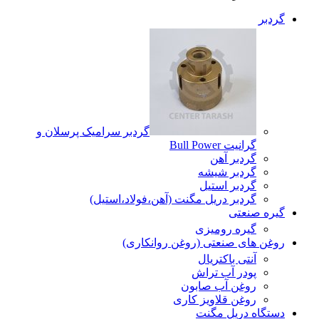
گردبر
گردبر سرامیک پرسلان و
گرانیت Bull Power
گردبر آهن
گردبر شیشه
گردبر استیل
گردبر دریل مگنت (آهن،فولاد،استیل)
گیره صنعتی
گیره رومیزی
روغن های صنعتی (روغن روانکاری)
آنتی باکتریال
پودر آب تراش
روغن آب صابون
روغن قلاویز کاری
دستگاه دریل مگنت