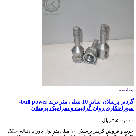
مقایسه
گردبر پرسلان سایز 10 میلی متر برند bull power-
سوراخکاری روان گرانیت و سرامیک پرسلان
۳,۵۰۰,۰۰۰
ریال
خرید و فروش گردبر پرسلان ۱۰ میلی‌متر بول پاور با دنباله M14،