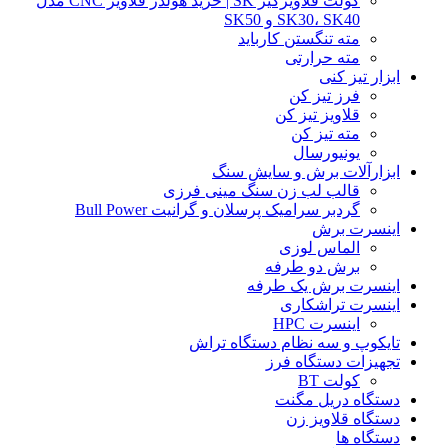
کولت قلاویزگیر SK | خرید هولدر قلاویز CNC مدل
SK30، SK40 و SK50
مته تنگستن کارباید
مته حرارتی
ابزار تیز کنی
فرز تیز کن
قلاویز تیز کن
مته تیز کن
یونیورسال
ابزارآلات برش و سایش سنگ
قالب لب زن سنگ مینی فرزی
گردبر سرامیک پرسلان و گرانیت Bull Power
اینسرت برش
الماس لوزی
برش دو طرفه
اینسرت برش یک طرفه
اینسرت تراشکاری
اینسرت HPC
تایکوپ و سه نظام دستگاه تراش
تجهیزات دستگاه فرز
کولت BT
دستگاه دریل مگنت
دستگاه قلاویز زن
دستگاه ها