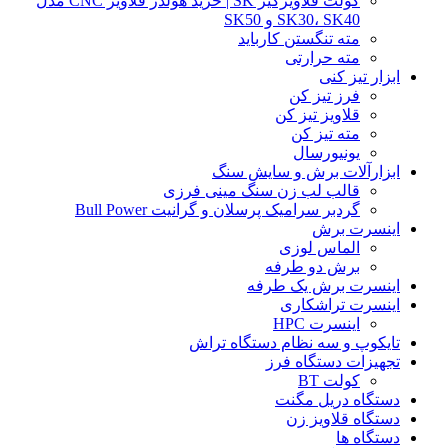
کولت قلاویزگیر SK | خرید هولدر قلاویز CNC مدل
SK30، SK40 و SK50
مته تنگستن کارباید
مته حرارتی
ابزار تیز کنی
فرز تیز کن
قلاویز تیز کن
مته تیز کن
یونیورسال
ابزارآلات برش و سایش سنگ
قالب لب زن سنگ مینی فرزی
گردبر سرامیک پرسلان و گرانیت Bull Power
اینسرت برش
الماس لوزی
برش دو طرفه
اینسرت برش یک طرفه
اینسرت تراشکاری
اینسرت HPC
تایکوپ و سه نظام دستگاه تراش
تجهیزات دستگاه فرز
کولت BT
دستگاه دریل مگنت
دستگاه قلاویز زن
دستگاه ها