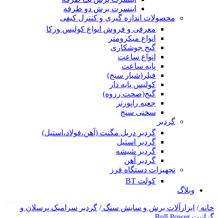
اینسرت برش دو طرفه
محصولات اندازه گیری و کنترل کیفی
معرفی و فروش انواع کولیس ورکا
انواع میکرومتر
گیج جوشکاری
انواع ساعت
پایه ساعت
فیلر(شیار سنج)
کولیس پایه دار
گیج(صحت رزوه)
جعبه راپورتر
سختی سنج
گردبر
گردبر دریل مگنت (آهن،فولاد،استیل)
گردبر استیل
گردبر شیشه
گردبر آهن
تجهیزات دستگاه فرز
کولت BT
وبلاگ
خانه
/
ابزارآلات برش و سایش سنگ
/
گردبر سرامیک پرسلان و
گرانیت Bull Power