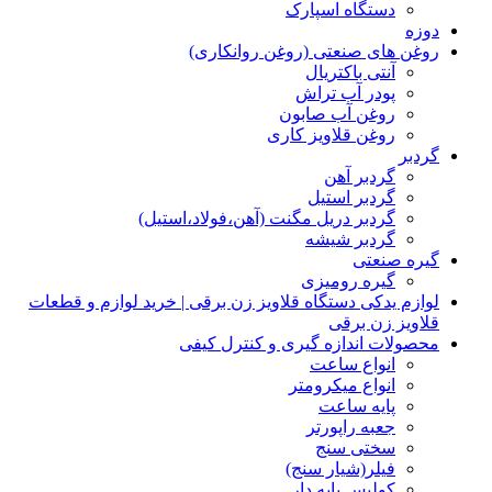
دستگاه اسپارک
دوزه
روغن های صنعتی (روغن روانکاری)
آنتی باکتریال
پودر آب تراش
روغن آب صابون
روغن قلاویز کاری
گردبر
گردبر آهن
گردبر استیل
گردبر دریل مگنت (آهن،فولاد،استیل)
گردبر شیشه
گیره صنعتی
گیره رومیزی
لوازم یدکی دستگاه قلاویز زن برقی | خرید لوازم و قطعات
قلاویز زن برقی
محصولات اندازه گیری و کنترل کیفی
انواع ساعت
انواع میکرومتر
پایه ساعت
جعبه راپورتر
سختی سنج
فیلر(شیار سنج)
کولیس پایه دار