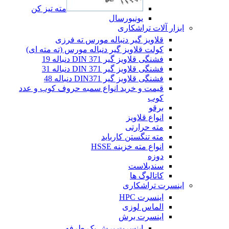
مته تیز کن
یونیورسال
ابزار آلات تراشکاری
قلاویز گیر دنباله مورس ته فرزی
کولت قلاویز گیر دنباله مورس (ته مته ای)
فشنگی قلاویز گیر DIN 371 دنباله 19
فشنگی قلاویز گیر DIN 371 دنباله 31
فشنگی قلاویز گیر DIN371 دنباله 48
قیمت و خرید انواع سمبه حروف کوب و عدد
کوب
برقو
انواع قلاویز
مته حرارتی
مته تنگستن کارباید
انواع مته خزینه HSSE
دوزه
سندبلاست
کاتالوگ ها
اینسرت تراشکاری
اینسرت HPC
الماس لوزی
اینسرت برش
اینسرت برش یک طرفه