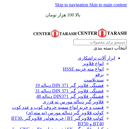
Skip to navigation
Skip to main content
سفارشات خود را برای
بالا 100 هزار تومان
را با پیک رایگان تجربه
کنید
انتخاب دسته بندی
ابزار آلات تراشکاری
انواع قلاویز
انواع مته خزینه HSSE
برقو
سندبلاست
فشنگی قلاویز گیر DIN 371 دنباله 19
فشنگی قلاویز گیر DIN 371 دنباله 31
فشنگی قلاویز گیر DIN371 دنباله 48
قلاویز گیر دنباله مورس ته فرزی
قیمت و خرید انواع سمبه حروف کوب و عدد کوب
کولت قلاویز گیر دنباله مورس (ته مته ای)
کولت قلاویزگیر BT | خرید هولدر قلاویزگیر BT30،
BT40 و BT50