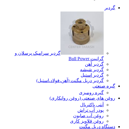
گردبر
گردبر سرامیک پرسلان و
گرانیت Bull Power
گردبر آهن
گردبر شیشه
گردبر استیل
گردبر دریل مگنت (آهن،فولاد،استیل)
گیره صنعتی
گیره رومیزی
روغن های صنعتی (روغن روانکاری)
آنتی باکتریال
پودر آب تراش
روغن آب صابون
روغن قلاویز کاری
دستگاه دریل مگنت