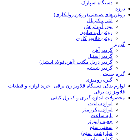
دستگاه اسپارک
دوزه
روغن های صنعتی (روغن روانکاری)
آنتی باکتریال
پودر آب تراش
روغن آب صابون
روغن قلاویز کاری
گردبر
گردبر آهن
گردبر استیل
گردبر دریل مگنت (آهن،فولاد،استیل)
گردبر شیشه
گیره صنعتی
گیره رومیزی
لوازم یدکی دستگاه قلاویز زن برقی | خرید لوازم و قطعات
قلاویز زن برقی
محصولات اندازه گیری و کنترل کیفی
انواع ساعت
انواع میکرومتر
پایه ساعت
جعبه راپورتر
سختی سنج
فیلر(شیار سنج)
کولیس پایه دار