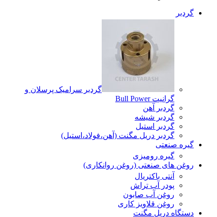
گردبر
گردبر سرامیک پرسلان و
گرانیت Bull Power
گردبر آهن
گردبر شیشه
گردبر استیل
گردبر دریل مگنت (آهن،فولاد،استیل)
گیره صنعتی
گیره رومیزی
روغن های صنعتی (روغن روانکاری)
آنتی باکتریال
پودر آب تراش
روغن آب صابون
روغن قلاویز کاری
دستگاه دریل مگنت