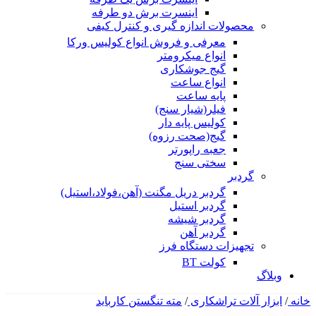
اینسرت برش دو طرفه
محصولات اندازه گیری و کنترل کیفی
معرفی و فروش انواع کولیس ورکا
انواع میکرومتر
گیج جوشکاری
انواع ساعت
پایه ساعت
فیلر(شیار سنج)
کولیس پایه دار
گیج(صحت رزوه)
جعبه راپورتر
سختی سنج
گردبر
گردبر دریل مگنت (آهن،فولاد،استیل)
گردبر استیل
گردبر شیشه
گردبر آهن
تجهیزات دستگاه فرز
کولت BT
وبلاگ
خانه
/
ابزار آلات تراشکاری
/
مته تنگستن کارباید