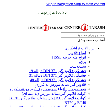
Skip to navigation
Skip to main content
سفارشات خود را برای
بالا 100 هزار تومان
را با پیک رایگان تجربه
کنید
انتخاب دسته بندی
ابزار آلات تراشکاری
انواع قلاویز
انواع مته خزینه HSSE
برقو
سندبلاست
فشنگی قلاویز گیر DIN 371 دنباله 19
فشنگی قلاویز گیر DIN 371 دنباله 31
فشنگی قلاویز گیر DIN371 دنباله 48
قلاویز گیر دنباله مورس ته فرزی
قیمت و خرید انواع سمبه حروف کوب و عدد کوب
کولت قلاویز گیر دنباله مورس (ته مته ای)
کولت قلاویزگیر BT | خرید هولدر قلاویزگیر BT30،
BT40 و BT50