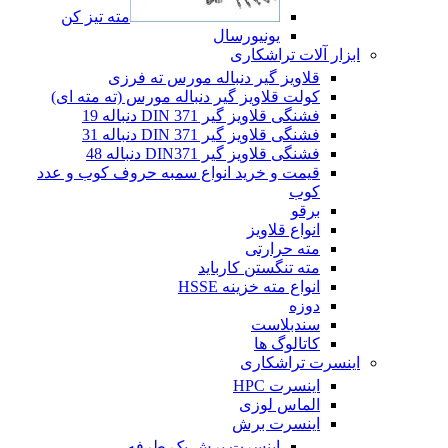
مته تیز کن
یونیورسال
ابزار آلات تراشکاری
قلاویز گیر دنباله مورس ته فرزی
کولت قلاویز گیر دنباله مورس (ته مته ای)
فشنگی قلاویز گیر DIN 371 دنباله 19
فشنگی قلاویز گیر DIN 371 دنباله 31
فشنگی قلاویز گیر DIN371 دنباله 48
قیمت و خرید انواع سمبه حروف کوب و عدد
کوب
برقو
انواع قلاویز
مته حرارتی
مته تنگستن کارباید
انواع مته خزینه HSSE
دوزه
سندبلاست
کاتالوگ ها
اینسرت تراشکاری
اینسرت HPC
الماس لوزی
اینسرت برش
اینسرت برش یک طرفه