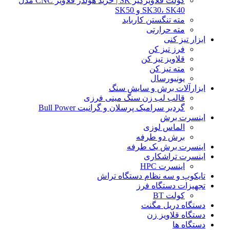
کولت قلاویزگیر SK | خرید هولدر قلاویز CNC مدل
SK30، SK40 و SK50
مته تنگستن کارباید
مته حرارتی
ابزار تیز کنی
فرز تیز کن
قلاویز تیز کن
مته تیز کن
یونیورسال
ابزارآلات برش و سایش سنگ
قالب لب زن سنگ مینی فرزی
گردبر سرامیک پرسلان و گرانیت Bull Power
اینسرت برش
الماس لوزی
برش دو طرفه
اینسرت برش یک طرفه
اینسرت تراشکاری
اینسرت HPC
تایکوپ و سه نظام دستگاه تراش
تجهیزات دستگاه فرز
کولت BT
دستگاه دریل مگنت
دستگاه قلاویز زن
دستگاه ها