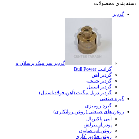
دسته بندی محصولات
گردبر
گردبر سرامیک پرسلان و
گرانیت Bull Power
گردبر آهن
گردبر شیشه
گردبر استیل
گردبر دریل مگنت (آهن،فولاد،استیل)
گیره صنعتی
گیره رومیزی
روغن های صنعتی (روغن روانکاری)
آنتی باکتریال
پودر آب تراش
روغن آب صابون
روغن قلاویز کاری