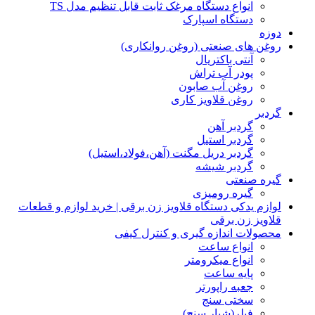
انواع دستگاه مرغک ثابت قابل تنظیم مدل TS
دستگاه اسپارک
دوزه
روغن های صنعتی (روغن روانکاری)
آنتی باکتریال
پودر آب تراش
روغن آب صابون
روغن قلاویز کاری
گردبر
گردبر آهن
گردبر استیل
گردبر دریل مگنت (آهن،فولاد،استیل)
گردبر شیشه
گیره صنعتی
گیره رومیزی
لوازم یدکی دستگاه قلاویز زن برقی | خرید لوازم و قطعات
قلاویز زن برقی
محصولات اندازه گیری و کنترل کیفی
انواع ساعت
انواع میکرومتر
پایه ساعت
جعبه راپورتر
سختی سنج
فیلر(شیار سنج)