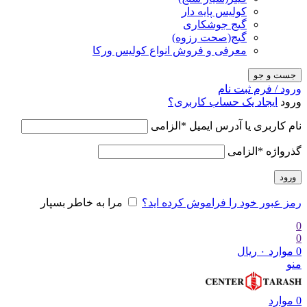
کولیس پایه دار
گیج جوشکاری
گیج(صحت رزوه)
معرفی و فروش انواع کولیس ورکا
جست و جو
ورود / فرم ثبت نام
ورود
ایجاد یک حساب کاربری؟
نام کاربری یا آدرس ایمیل
*
الزامی
گذرواژه
*
الزامی
ورود
رمز عبور خود را فراموش کرده اید؟
مرا به خاطر بسپار
0
0
0
موارد
۰
ریال
منو
0
موارد