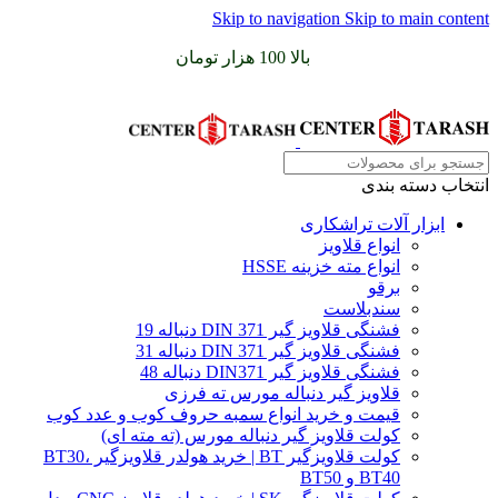
Skip to navigation
Skip to main content
سفارشات خود را برای
بالا 100 هزار تومان
را با پیک رایگان تجربه
کنید
انتخاب دسته بندی
ابزار آلات تراشکاری
انواع قلاویز
انواع مته خزینه HSSE
برقو
سندبلاست
فشنگی قلاویز گیر DIN 371 دنباله 19
فشنگی قلاویز گیر DIN 371 دنباله 31
فشنگی قلاویز گیر DIN371 دنباله 48
قلاویز گیر دنباله مورس ته فرزی
قیمت و خرید انواع سمبه حروف کوب و عدد کوب
کولت قلاویز گیر دنباله مورس (ته مته ای)
کولت قلاویزگیر BT | خرید هولدر قلاویزگیر BT30،
BT40 و BT50