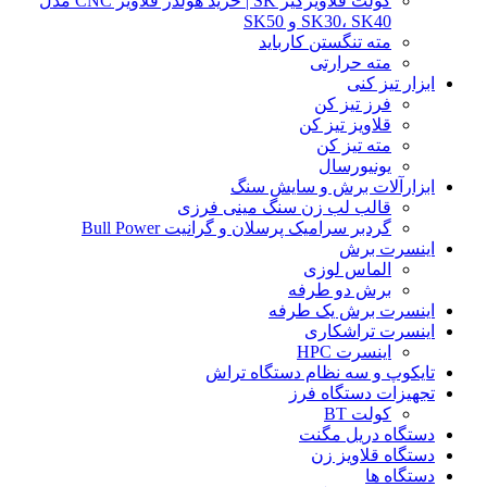
کولت قلاویزگیر SK | خرید هولدر قلاویز CNC مدل
SK30، SK40 و SK50
مته تنگستن کارباید
مته حرارتی
ابزار تیز کنی
فرز تیز کن
قلاویز تیز کن
مته تیز کن
یونیورسال
ابزارآلات برش و سایش سنگ
قالب لب زن سنگ مینی فرزی
گردبر سرامیک پرسلان و گرانیت Bull Power
اینسرت برش
الماس لوزی
برش دو طرفه
اینسرت برش یک طرفه
اینسرت تراشکاری
اینسرت HPC
تایکوپ و سه نظام دستگاه تراش
تجهیزات دستگاه فرز
کولت BT
دستگاه دریل مگنت
دستگاه قلاویز زن
دستگاه ها