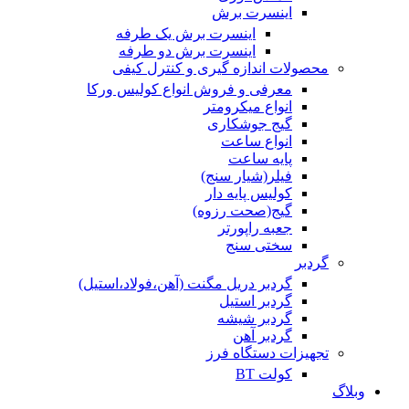
اینسرت برش
اینسرت برش یک طرفه
اینسرت برش دو طرفه
محصولات اندازه گیری و کنترل کیفی
معرفی و فروش انواع کولیس ورکا
انواع میکرومتر
گیج جوشکاری
انواع ساعت
پایه ساعت
فیلر(شیار سنج)
کولیس پایه دار
گیج(صحت رزوه)
جعبه راپورتر
سختی سنج
گردبر
گردبر دریل مگنت (آهن،فولاد،استیل)
گردبر استیل
گردبر شیشه
گردبر آهن
تجهیزات دستگاه فرز
کولت BT
وبلاگ