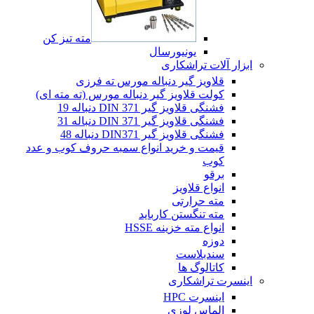
مته تیز کن
یونیورسال
ابزار آلات تراشکاری
قلاویز گیر دنباله مورس ته فرزی
کولت قلاویز گیر دنباله مورس (ته مته ای)
فشنگی قلاویز گیر DIN 371 دنباله 19
فشنگی قلاویز گیر DIN 371 دنباله 31
فشنگی قلاویز گیر DIN371 دنباله 48
قیمت و خرید انواع سمبه حروف کوب و عدد
کوب
برقو
انواع قلاویز
مته حرارتی
مته تنگستن کارباید
انواع مته خزینه HSSE
دوزه
سندبلاست
کاتالوگ ها
اینسرت تراشکاری
اینسرت HPC
الماس لوزی