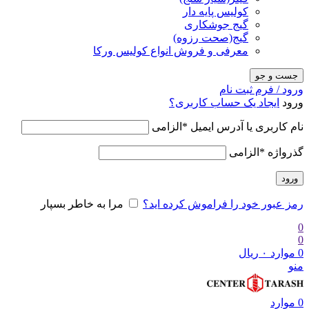
کولیس پایه دار
گیج جوشکاری
گیج(صحت رزوه)
معرفی و فروش انواع کولیس ورکا
جست و جو
ورود / فرم ثبت نام
ورود
ایجاد یک حساب کاربری؟
نام کاربری یا آدرس ایمیل
*
الزامی
گذرواژه
*
الزامی
ورود
رمز عبور خود را فراموش کرده اید؟
مرا به خاطر بسپار
0
0
0
موارد
۰
ریال
منو
0
موارد