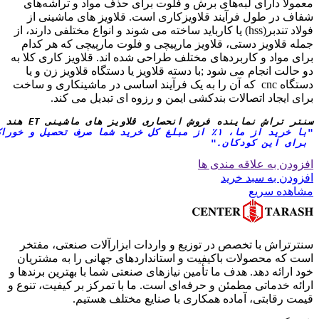
معمولاً دارای لبه‌های برش و فلوت برای حذف مواد و تراشه‌های
شفاف در طول فرآیند قلاویزکاری است. قلاویز های ماشینی از
فولاد تندبر(hss) یا کارباید ساخته می شوند و انواع مختلفی دارند، از
جمله قلاویز دستی، قلاویز مارپیچی و فلوت مارپیچی که هر کدام
برای مواد و کاربردهای مختلف طراحی شده اند. قلاویز کاری کلا به
دو حالت انجام می شود ;با دسته قلاویز یا دستگاه قلاویز زن و یا
دستگاه cnc که آن را به یک فرآیند اساسی در ماشینکاری و ساخت
برای ایجاد اتصالات بندکشی ایمن و رزوه ای تبدیل می کند.
سنتر تراش نماینده فروش انحصاری قلاویز های ماشینی ET هند با شمش های بهلر آلمان میباشد

"با خرید از ما، ۱٪ از مبلغ کل خرید شما صرف تحصیل و خوراک کودکان کار می‌شود. همراه ما باشید در ساختن آینده‌ای روشن‌تر
 برای این کودکان."

افزودن به علاقه مندی ها
افزودن به سبد خرید
مشاهده سریع
سنترتراش با تخصص در توزیع و واردات ابزارآلات صنعتی، مفتخر
است که محصولات باکیفیت و استانداردهای جهانی را به مشتریان
خود ارائه دهد. هدف ما تأمین نیازهای صنعتی شما با بهترین برندها و
ارائه خدماتی مطمئن و حرفه‌ای است. ما با تمرکز بر کیفیت، تنوع و
قیمت رقابتی، آماده همکاری با صنایع مختلف هستیم.