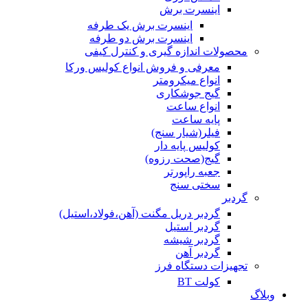
اینسرت برش
اینسرت برش یک طرفه
اینسرت برش دو طرفه
محصولات اندازه گیری و کنترل کیفی
معرفی و فروش انواع کولیس ورکا
انواع میکرومتر
گیج جوشکاری
انواع ساعت
پایه ساعت
فیلر(شیار سنج)
کولیس پایه دار
گیج(صحت رزوه)
جعبه راپورتر
سختی سنج
گردبر
گردبر دریل مگنت (آهن،فولاد،استیل)
گردبر استیل
گردبر شیشه
گردبر آهن
تجهیزات دستگاه فرز
کولت BT
وبلاگ