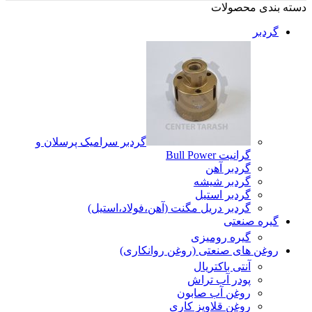
دسته بندی محصولات
گردبر
گردبر سرامیک پرسلان و
گرانیت Bull Power
گردبر آهن
گردبر شیشه
گردبر استیل
گردبر دریل مگنت (آهن،فولاد،استیل)
گیره صنعتی
گیره رومیزی
روغن های صنعتی (روغن روانکاری)
آنتی باکتریال
پودر آب تراش
روغن آب صابون
روغن قلاویز کاری