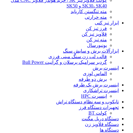
کولت قلاویزگیر SK | خرید هولدر قلاویز CNC مدل
SK30، SK40 و SK50
مته تنگستن کارباید
مته حرارتی
ابزار تیز کنی
فرز تیز کن
قلاویز تیز کن
مته تیز کن
یونیورسال
ابزارآلات برش و سایش سنگ
قالب لب زن سنگ مینی فرزی
گردبر سرامیک پرسلان و گرانیت Bull Power
اینسرت برش
الماس لوزی
برش دو طرفه
اینسرت برش یک طرفه
اینسرت تراشکاری
اینسرت HPC
تایکوپ و سه نظام دستگاه تراش
تجهیزات دستگاه فرز
کولت BT
دستگاه دریل مگنت
دستگاه قلاویز زن
دستگاه ها