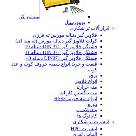
مته تیز کن
یونیورسال
ابزار آلات تراشکاری
قلاویز گیر دنباله مورس ته فرزی
کولت قلاویز گیر دنباله مورس (ته مته ای)
فشنگی قلاویز گیر DIN 371 دنباله 19
فشنگی قلاویز گیر DIN 371 دنباله 31
فشنگی قلاویز گیر DIN371 دنباله 48
قیمت و خرید انواع سمبه حروف کوب و عدد
کوب
برقو
انواع قلاویز
مته حرارتی
مته تنگستن کارباید
انواع مته خزینه HSSE
دوزه
سندبلاست
کاتالوگ ها
اینسرت تراشکاری
اینسرت HPC
الماس لوزی