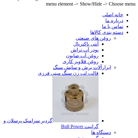
menu element -> Show/Hide -> Choose menu
خانه اصلی
درباره ما
تماس با ما
دسته بندی کالاها
روغن های صنعتی
آنتی باکتریال
پودر آب تراش
روغن آب صابون
روغن قلاویز کاری
ابزارآلات برش و سایش سنگ
قالب لب زن سنگ مینی فرزی
گردبر سرامیک پرسلان و
گرانیت Bull Power
دستگاه ها