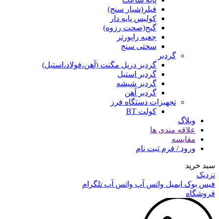
فیلر(شیار سنج)
کولیس پایه دار
گیج(صحت رزوه)
جعبه راپورتر
سختی سنج
گردبر
گردبر دریل مگنت (آهن،فولاد،استیل)
گردبر استیل
گردبر شیشه
گردبر آهن
تجهیزات دستگاه فرز
کولت BT
وبلاگ
علاقه مندی ها
مقایسه
ورود / فرم ثبت نام
سبد خرید
نزدیک
فیس بوک
ایمیل
واتس آپ
واتس آپ
تلگرام
فروشگاه