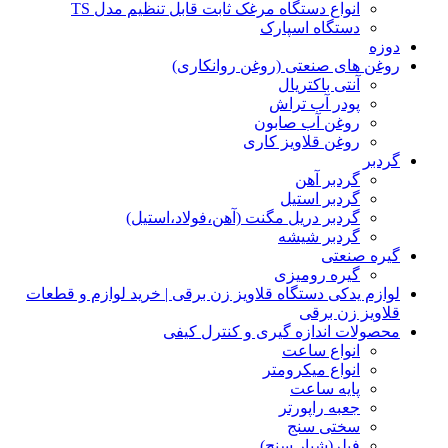
انواع دستگاه مرغک ثابت قابل تنظیم مدل TS
دستگاه اسپارک
دوزه
روغن های صنعتی (روغن روانکاری)
آنتی باکتریال
پودر آب تراش
روغن آب صابون
روغن قلاویز کاری
گردبر
گردبر آهن
گردبر استیل
گردبر دریل مگنت (آهن،فولاد،استیل)
گردبر شیشه
گیره صنعتی
گیره رومیزی
لوازم یدکی دستگاه قلاویز زن برقی | خرید لوازم و قطعات
قلاویز زن برقی
محصولات اندازه گیری و کنترل کیفی
انواع ساعت
انواع میکرومتر
پایه ساعت
جعبه راپورتر
سختی سنج
فیلر(شیار سنج)