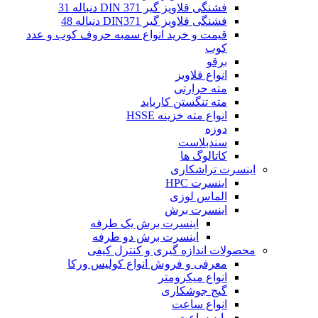
فشنگی قلاویز گیر DIN 371 دنباله 31
فشنگی قلاویز گیر DIN371 دنباله 48
قیمت و خرید انواع سمبه حروف کوب و عدد
کوب
برقو
انواع قلاویز
مته حرارتی
مته تنگستن کارباید
انواع مته خزینه HSSE
دوزه
سندبلاست
کاتالوگ ها
اینسرت تراشکاری
اینسرت HPC
الماس لوزی
اینسرت برش
اینسرت برش یک طرفه
اینسرت برش دو طرفه
محصولات اندازه گیری و کنترل کیفی
معرفی و فروش انواع کولیس ورکا
انواع میکرومتر
گیج جوشکاری
انواع ساعت
پایه ساعت