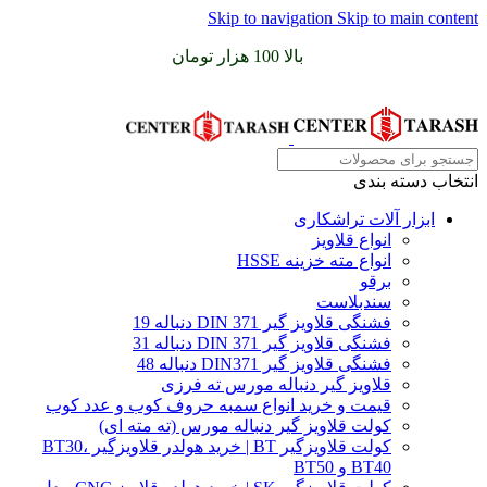
Skip to navigation
Skip to main content
سفارشات خود را برای
بالا 100 هزار تومان
را با پیک رایگان تجربه
کنید
انتخاب دسته بندی
ابزار آلات تراشکاری
انواع قلاویز
انواع مته خزینه HSSE
برقو
سندبلاست
فشنگی قلاویز گیر DIN 371 دنباله 19
فشنگی قلاویز گیر DIN 371 دنباله 31
فشنگی قلاویز گیر DIN371 دنباله 48
قلاویز گیر دنباله مورس ته فرزی
قیمت و خرید انواع سمبه حروف کوب و عدد کوب
کولت قلاویز گیر دنباله مورس (ته مته ای)
کولت قلاویزگیر BT | خرید هولدر قلاویزگیر BT30،
BT40 و BT50