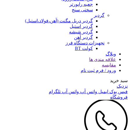
جعبه راپورتر
سختی سنج
گردبر
گردبر دریل مگنت (آهن،فولاد،استیل)
گردبر استیل
گردبر شیشه
گردبر آهن
تجهیزات دستگاه فرز
کولت BT
وبلاگ
علاقه مندی ها
مقایسه
ورود / فرم ثبت نام
سبد خرید
نزدیک
فیس بوک
ایمیل
واتس آپ
واتس آپ
تلگرام
فروشگاه