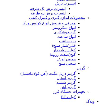
اینسرت برش
اینسرت برش یک طرفه
اینسرت برش دو طرفه
محصولات اندازه گیری و کنترل کیفی
معرفی و فروش انواع کولیس ورکا
انواع میکرومتر
گیج جوشکاری
انواع ساعت
پایه ساعت
فیلر(شیار سنج)
کولیس پایه دار
گیج(صحت رزوه)
جعبه راپورتر
سختی سنج
گردبر
گردبر دریل مگنت (آهن،فولاد،استیل)
گردبر استیل
گردبر شیشه
گردبر آهن
تجهیزات دستگاه فرز
کولت BT
وبلاگ