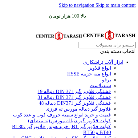
Skip to navigation
Skip to main content
سفارشات خود را برای
بالا 100 هزار تومان
را با پیک رایگان تجربه
کنید
انتخاب دسته بندی
ابزار آلات تراشکاری
انواع قلاویز
انواع مته خزینه HSSE
برقو
سندبلاست
فشنگی قلاویز گیر DIN 371 دنباله 19
فشنگی قلاویز گیر DIN 371 دنباله 31
فشنگی قلاویز گیر DIN371 دنباله 48
قلاویز گیر دنباله مورس ته فرزی
قیمت و خرید انواع سمبه حروف کوب و عدد کوب
کولت قلاویز گیر دنباله مورس (ته مته ای)
کولت قلاویزگیر BT | خرید هولدر قلاویزگیر BT30،
BT40 و BT50