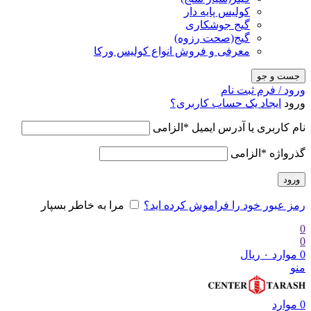
کولیس پایه دار
گیج جوشکاری
گیج(صحت رزوه)
معرفی و فروش انواع کولیس ورکا
جست و جو
ورود / فرم ثبت نام
ورود
ایجاد یک حساب کاربری؟
نام کاربری یا آدرس ایمیل
*
الزامی
گذرواژه
*
الزامی
ورود
رمز عبور خود را فراموش کرده اید؟
مرا به خاطر بسپار
0
0
0
موارد
۰
ریال
منو
0
موارد