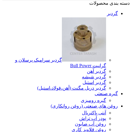
دسته بندی محصولات
گردبر
گردبر سرامیک پرسلان و
گرانیت Bull Power
گردبر آهن
گردبر شیشه
گردبر استیل
گردبر دریل مگنت (آهن،فولاد،استیل)
گیره صنعتی
گیره رومیزی
روغن های صنعتی (روغن روانکاری)
آنتی باکتریال
پودر آب تراش
روغن آب صابون
روغن قلاویز کاری