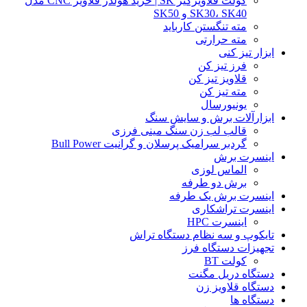
کولت قلاویزگیر SK | خرید هولدر قلاویز CNC مدل
SK30، SK40 و SK50
مته تنگستن کارباید
مته حرارتی
ابزار تیز کنی
فرز تیز کن
قلاویز تیز کن
مته تیز کن
یونیورسال
ابزارآلات برش و سایش سنگ
قالب لب زن سنگ مینی فرزی
گردبر سرامیک پرسلان و گرانیت Bull Power
اینسرت برش
الماس لوزی
برش دو طرفه
اینسرت برش یک طرفه
اینسرت تراشکاری
اینسرت HPC
تایکوپ و سه نظام دستگاه تراش
تجهیزات دستگاه فرز
کولت BT
دستگاه دریل مگنت
دستگاه قلاویز زن
دستگاه ها