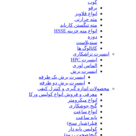
کوب
برقو
انواع قلاویز
مته حرارتی
مته تنگستن کارباید
انواع مته خزینه HSSE
دوزه
سندبلاست
کاتالوگ ها
اینسرت تراشکاری
اینسرت HPC
الماس لوزی
اینسرت برش
اینسرت برش یک طرفه
اینسرت برش دو طرفه
محصولات اندازه گیری و کنترل کیفی
معرفی و فروش انواع کولیس ورکا
انواع میکرومتر
گیج جوشکاری
انواع ساعت
پایه ساعت
فیلر(شیار سنج)
کولیس پایه دار
گیج(صحت رزوه)