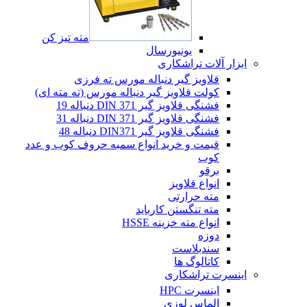
مته تیز کن
یونیورسال
ابزار آلات تراشکاری
قلاویز گیر دنباله مورس ته فرزی
کولت قلاویز گیر دنباله مورس (ته مته ای)
فشنگی قلاویز گیر DIN 371 دنباله 19
فشنگی قلاویز گیر DIN 371 دنباله 31
فشنگی قلاویز گیر DIN371 دنباله 48
قیمت و خرید انواع سمبه حروف کوب و عدد
کوب
برقو
انواع قلاویز
مته حرارتی
مته تنگستن کارباید
انواع مته خزینه HSSE
دوزه
سندبلاست
کاتالوگ ها
اینسرت تراشکاری
اینسرت HPC
الماس لوزی