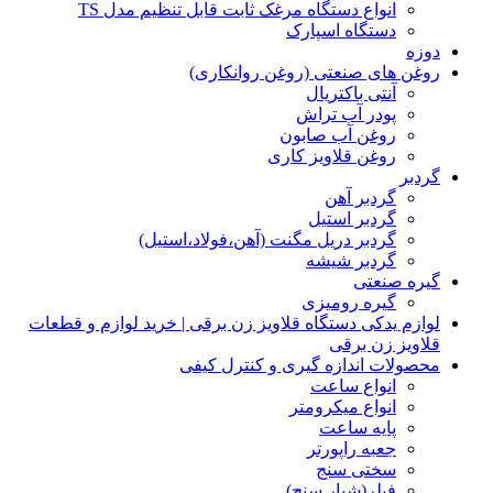
انواع دستگاه مرغک ثابت قابل تنظیم مدل TS
دستگاه اسپارک
دوزه
روغن های صنعتی (روغن روانکاری)
آنتی باکتریال
پودر آب تراش
روغن آب صابون
روغن قلاویز کاری
گردبر
گردبر آهن
گردبر استیل
گردبر دریل مگنت (آهن،فولاد،استیل)
گردبر شیشه
گیره صنعتی
گیره رومیزی
لوازم یدکی دستگاه قلاویز زن برقی | خرید لوازم و قطعات
قلاویز زن برقی
محصولات اندازه گیری و کنترل کیفی
انواع ساعت
انواع میکرومتر
پایه ساعت
جعبه راپورتر
سختی سنج
فیلر(شیار سنج)