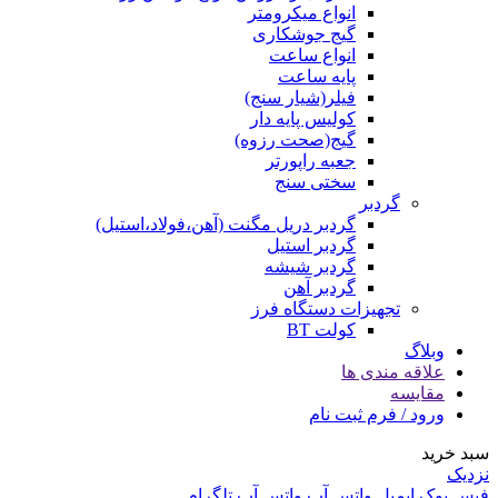
انواع میکرومتر
گیج جوشکاری
انواع ساعت
پایه ساعت
فیلر(شیار سنج)
کولیس پایه دار
گیج(صحت رزوه)
جعبه راپورتر
سختی سنج
گردبر
گردبر دریل مگنت (آهن،فولاد،استیل)
گردبر استیل
گردبر شیشه
گردبر آهن
تجهیزات دستگاه فرز
کولت BT
وبلاگ
علاقه مندی ها
مقایسه
ورود / فرم ثبت نام
سبد خرید
نزدیک
فیس بوک
ایمیل
واتس آپ
واتس آپ
تلگرام