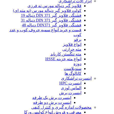
ابزار آلات تراشکاری
قلاویز گیر دنباله مورس ته فرزی
کولت قلاویز گیر دنباله مورس (ته مته ای)
فشنگی قلاویز گیر DIN 371 دنباله 19
فشنگی قلاویز گیر DIN 371 دنباله 31
فشنگی قلاویز گیر DIN371 دنباله 48
قیمت و خرید انواع سمبه حروف کوب و عدد
کوب
برقو
انواع قلاویز
مته حرارتی
مته تنگستن کارباید
انواع مته خزینه HSSE
دوزه
سندبلاست
کاتالوگ ها
اینسرت تراشکاری
اینسرت HPC
الماس لوزی
اینسرت برش
اینسرت برش یک طرفه
اینسرت برش دو طرفه
محصولات اندازه گیری و کنترل کیفی
معرفی و فروش انواع کولیس ورکا