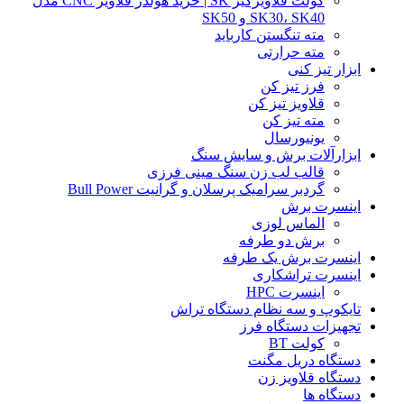
کولت قلاویزگیر SK | خرید هولدر قلاویز CNC مدل
SK30، SK40 و SK50
مته تنگستن کارباید
مته حرارتی
ابزار تیز کنی
فرز تیز کن
قلاویز تیز کن
مته تیز کن
یونیورسال
ابزارآلات برش و سایش سنگ
قالب لب زن سنگ مینی فرزی
گردبر سرامیک پرسلان و گرانیت Bull Power
اینسرت برش
الماس لوزی
برش دو طرفه
اینسرت برش یک طرفه
اینسرت تراشکاری
اینسرت HPC
تایکوپ و سه نظام دستگاه تراش
تجهیزات دستگاه فرز
کولت BT
دستگاه دریل مگنت
دستگاه قلاویز زن
دستگاه ها