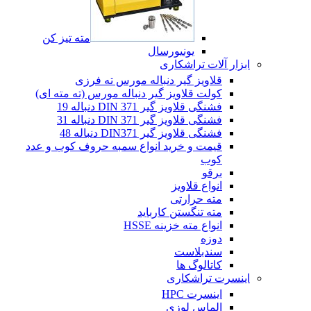
مته تیز کن
یونیورسال
ابزار آلات تراشکاری
قلاویز گیر دنباله مورس ته فرزی
کولت قلاویز گیر دنباله مورس (ته مته ای)
فشنگی قلاویز گیر DIN 371 دنباله 19
فشنگی قلاویز گیر DIN 371 دنباله 31
فشنگی قلاویز گیر DIN371 دنباله 48
قیمت و خرید انواع سمبه حروف کوب و عدد
کوب
برقو
انواع قلاویز
مته حرارتی
مته تنگستن کارباید
انواع مته خزینه HSSE
دوزه
سندبلاست
کاتالوگ ها
اینسرت تراشکاری
اینسرت HPC
الماس لوزی