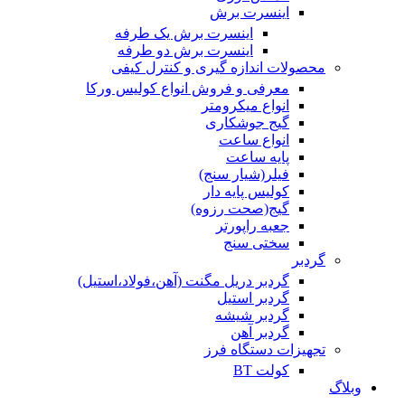
اینسرت برش
اینسرت برش یک طرفه
اینسرت برش دو طرفه
محصولات اندازه گیری و کنترل کیفی
معرفی و فروش انواع کولیس ورکا
انواع میکرومتر
گیج جوشکاری
انواع ساعت
پایه ساعت
فیلر(شیار سنج)
کولیس پایه دار
گیج(صحت رزوه)
جعبه راپورتر
سختی سنج
گردبر
گردبر دریل مگنت (آهن،فولاد،استیل)
گردبر استیل
گردبر شیشه
گردبر آهن
تجهیزات دستگاه فرز
کولت BT
وبلاگ