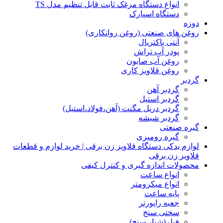
انواع دستگاه مرغک ثابت قابل تنظیم مدل TS
دستگاه اسپارک
دوزه
روغن های صنعتی (روغن روانکاری)
آنتی باکتریال
پودر آب تراش
روغن آب صابون
روغن قلاویز کاری
گردبر
گردبر آهن
گردبر استیل
گردبر دریل مگنت (آهن،فولاد،استیل)
گردبر شیشه
گیره صنعتی
گیره رومیزی
لوازم یدکی دستگاه قلاویز زن برقی | خرید لوازم و قطعات
قلاویز زن برقی
محصولات اندازه گیری و کنترل کیفی
انواع ساعت
انواع میکرومتر
پایه ساعت
جعبه راپورتر
سختی سنج
فیلر(شیار سنج)