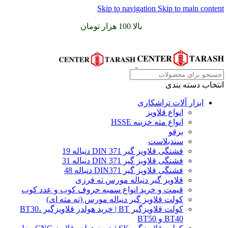
Skip to navigation
Skip to main content
سفارشات خود را برای
بالا 100 هزار تومان
را با پیک رایگان تجربه
کنید
انتخاب دسته بندی
ابزار آلات تراشکاری
انواع قلاویز
انواع مته خزینه HSSE
برقو
سندبلاست
فشنگی قلاویز گیر DIN 371 دنباله 19
فشنگی قلاویز گیر DIN 371 دنباله 31
فشنگی قلاویز گیر DIN371 دنباله 48
قلاویز گیر دنباله مورس ته فرزی
قیمت و خرید انواع سمبه حروف کوب و عدد کوب
کولت قلاویز گیر دنباله مورس (ته مته ای)
کولت قلاویزگیر BT | خرید هولدر قلاویزگیر BT30،
BT40 و BT50