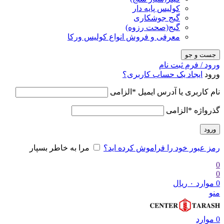
کولیس پایه دار
گیج جوشکاری
گیج(صحت رزوه)
معرفی و فروش انواع کولیس ورکا
جست و جو
ورود / فرم ثبت نام
ورود
ایجاد یک حساب کاربری؟
نام کاربری یا آدرس ایمیل
*
الزامی
گذرواژه
*
الزامی
ورود
رمز عبور خود را فراموش کرده اید؟
مرا به خاطر بسپار
0
0
0
موارد
۰
ریال
منو
0
موارد