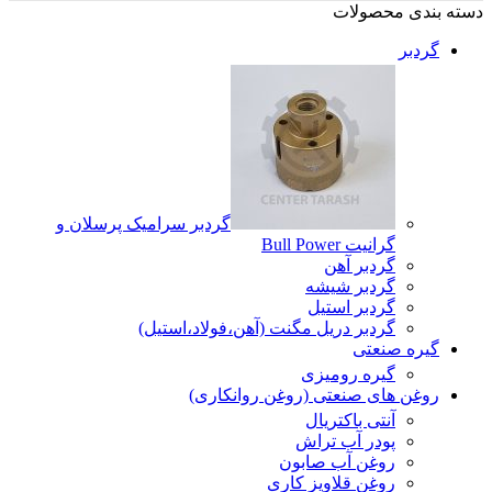
دسته بندی محصولات
گردبر
گردبر سرامیک پرسلان و
گرانیت Bull Power
گردبر آهن
گردبر شیشه
گردبر استیل
گردبر دریل مگنت (آهن،فولاد،استیل)
گیره صنعتی
گیره رومیزی
روغن های صنعتی (روغن روانکاری)
آنتی باکتریال
پودر آب تراش
روغن آب صابون
روغن قلاویز کاری