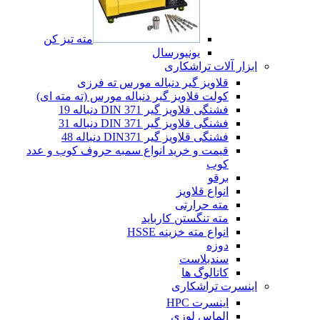
مته تیز کن
یونیورسال
ابزار آلات تراشکاری
قلاویز گیر دنباله مورس ته فرزی
کولت قلاویز گیر دنباله مورس (ته مته ای)
فشنگی قلاویز گیر DIN 371 دنباله 19
فشنگی قلاویز گیر DIN 371 دنباله 31
فشنگی قلاویز گیر DIN371 دنباله 48
قیمت و خرید انواع سمبه حروف کوب و عدد
کوب
برقو
انواع قلاویز
مته حرارتی
مته تنگستن کارباید
انواع مته خزینه HSSE
دوزه
سندبلاست
کاتالوگ ها
اینسرت تراشکاری
اینسرت HPC
الماس لوزی