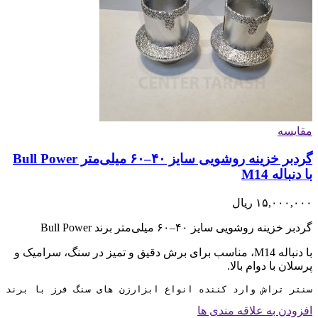
مقایسه
گردبر خزینه روشویی سایز ۴۰–۶۰ میلی‌متر Bull Power
با دنباله M14
۱۵,۰۰۰,۰۰۰
ریال
گردبر خزینه روشویی سایز ۴۰–۶۰ میلی‌متر برند Bull Power
با دنباله M14، مناسب برای برش دقیق و تمیز در سنگ، سرامیک و
پرسلان با دوام بالا.
سنتر تراش وارد کننده انواع ابزارزن های سنگ فرز با برند تجاری bull power 
افزودن به علاقه مندی ها