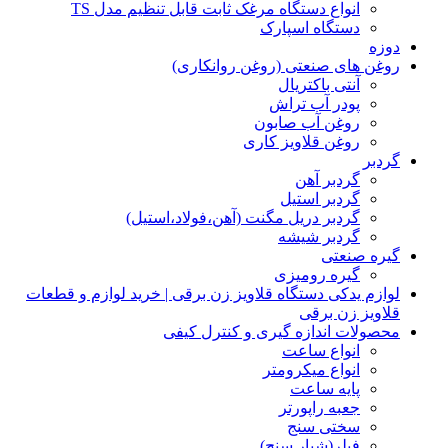
انواع دستگاه مرغک ثابت قابل تنظیم مدل TS
دستگاه اسپارک
دوزه
روغن های صنعتی (روغن روانکاری)
آنتی باکتریال
پودر آب تراش
روغن آب صابون
روغن قلاویز کاری
گردبر
گردبر آهن
گردبر استیل
گردبر دریل مگنت (آهن،فولاد،استیل)
گردبر شیشه
گیره صنعتی
گیره رومیزی
لوازم یدکی دستگاه قلاویز زن برقی | خرید لوازم و قطعات
قلاویز زن برقی
محصولات اندازه گیری و کنترل کیفی
انواع ساعت
انواع میکرومتر
پایه ساعت
جعبه راپورتر
سختی سنج
فیلر(شیار سنج)