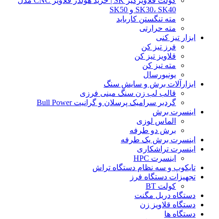
کولت قلاویزگیر SK | خرید هولدر قلاویز CNC مدل
SK30، SK40 و SK50
مته تنگستن کارباید
مته حرارتی
ابزار تیز کنی
فرز تیز کن
قلاویز تیز کن
مته تیز کن
یونیورسال
ابزارآلات برش و سایش سنگ
قالب لب زن سنگ مینی فرزی
گردبر سرامیک پرسلان و گرانیت Bull Power
اینسرت برش
الماس لوزی
برش دو طرفه
اینسرت برش یک طرفه
اینسرت تراشکاری
اینسرت HPC
تایکوپ و سه نظام دستگاه تراش
تجهیزات دستگاه فرز
کولت BT
دستگاه دریل مگنت
دستگاه قلاویز زن
دستگاه ها