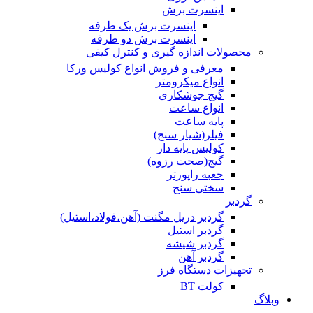
اینسرت برش
اینسرت برش یک طرفه
اینسرت برش دو طرفه
محصولات اندازه گیری و کنترل کیفی
معرفی و فروش انواع کولیس ورکا
انواع میکرومتر
گیج جوشکاری
انواع ساعت
پایه ساعت
فیلر(شیار سنج)
کولیس پایه دار
گیج(صحت رزوه)
جعبه راپورتر
سختی سنج
گردبر
گردبر دریل مگنت (آهن،فولاد،استیل)
گردبر استیل
گردبر شیشه
گردبر آهن
تجهیزات دستگاه فرز
کولت BT
وبلاگ