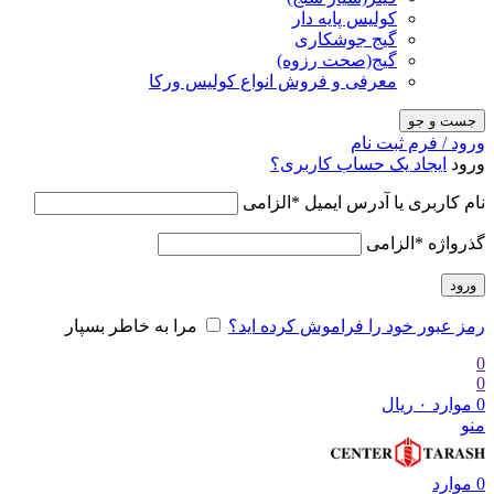
کولیس پایه دار
گیج جوشکاری
گیج(صحت رزوه)
معرفی و فروش انواع کولیس ورکا
جست و جو
ورود / فرم ثبت نام
ورود
ایجاد یک حساب کاربری؟
نام کاربری یا آدرس ایمیل
*
الزامی
گذرواژه
*
الزامی
ورود
رمز عبور خود را فراموش کرده اید؟
مرا به خاطر بسپار
0
0
0
موارد
۰
ریال
منو
0
موارد