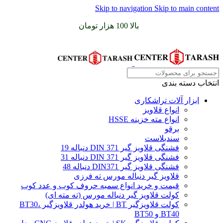
Skip to navigation
Skip to main content
سفارشات خود را برای
بالا 100 هزار تومان
را با پیک رایگان تجربه
کنید
انتخاب دسته بندی
ابزار آلات تراشکاری
انواع قلاویز
انواع مته خزینه HSSE
برقو
سندبلاست
فشنگی قلاویز گیر DIN 371 دنباله 19
فشنگی قلاویز گیر DIN 371 دنباله 31
فشنگی قلاویز گیر DIN371 دنباله 48
قلاویز گیر دنباله مورس ته فرزی
قیمت و خرید انواع سمبه حروف کوب و عدد کوب
کولت قلاویز گیر دنباله مورس (ته مته ای)
کولت قلاویزگیر BT | خرید هولدر قلاویزگیر BT30،
BT40 و BT50