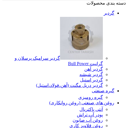
دسته بندی محصولات
گردبر
گردبر سرامیک پرسلان و
گرانیت Bull Power
گردبر آهن
گردبر شیشه
گردبر استیل
گردبر دریل مگنت (آهن،فولاد،استیل)
گیره صنعتی
گیره رومیزی
روغن های صنعتی (روغن روانکاری)
آنتی باکتریال
پودر آب تراش
روغن آب صابون
روغن قلاویز کاری