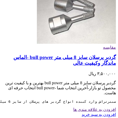
مقایسه
گردبر پرسلان سایز 8 میلی متر bull power -الماس
ماندگار وکیفیت عالی
۳,۵۰۰,۰۰۰
ریال
گردبر پرسلان سایز 8 میلی متر bull power بهترین و با کیفیت ترین
محصول تو بازار-آخرین انتخاب شما -bull power انتخاب حرفه ای
هاست.
سنترتراش وارد کننده انواع گردبر های پرسلان از سایز 6 میلی متر تا 130 میلی متر با برند تجاری bull power می باشد.
افزودن به علاقه مندی ها
افزودن به سبد خرید