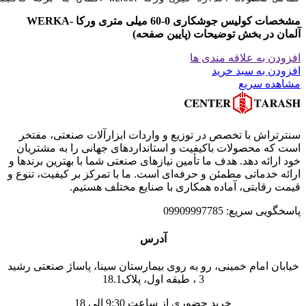
مشخصات کولیس جوشکاری 0-60 میلی متری ورکا -WERKA
آلمان در بخش توضیحات (پایین صفحه)
افزودن به علاقه مندی ها
افزودن به سبد خرید
مشاهده سریع
سنترتراش با تخصص در توزیع و واردات ابزارآلات صنعتی، مفتخر
است که محصولات باکیفیت و استانداردهای جهانی را به مشتریان
خود ارائه دهد. هدف ما تأمین نیازهای صنعتی شما با بهترین برندها و
ارائه خدماتی مطمئن و حرفه‌ای است. ما با تمرکز بر کیفیت، تنوع و
قیمت رقابتی، آماده همکاری با صنایع مختلف هستیم.
پاسخگویی سریع: 09909997785
آدرس
خیابان امام خمینی، رو به روی بیمارستان سینا، پاساژ صنعتی رشید
3 ، طبقه اول، پلاک18.1
خرید حضوری از ساعت 9:30 الی 18