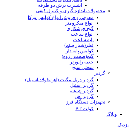
اینسرت برش دو طرفه
محصولات اندازه گیری و کنترل کیفی
معرفی و فروش انواع کولیس ورکا
انواع میکرومتر
گیج جوشکاری
انواع ساعت
پایه ساعت
فیلر(شیار سنج)
کولیس پایه دار
گیج(صحت رزوه)
جعبه راپورتر
سختی سنج
گردبر
گردبر دریل مگنت (آهن،فولاد،استیل)
گردبر استیل
گردبر شیشه
گردبر آهن
تجهیزات دستگاه فرز
کولت BT
وبلاگ
نزدیک