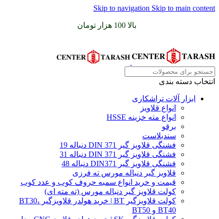
Skip to navigation
Skip to main content
سفارشات خود را برای
بالا 100 هزار تومان
را با پیک رایگان تجربه
کنید
انتخاب دسته بندی
ابزار آلات تراشکاری
انواع قلاویز
انواع مته خزینه HSSE
برقو
سندبلاست
فشنگی قلاویز گیر DIN 371 دنباله 19
فشنگی قلاویز گیر DIN 371 دنباله 31
فشنگی قلاویز گیر DIN371 دنباله 48
قلاویز گیر دنباله مورس ته فرزی
قیمت و خرید انواع سمبه حروف کوب و عدد کوب
کولت قلاویز گیر دنباله مورس (ته مته ای)
کولت قلاویزگیر BT | خرید هولدر قلاویزگیر BT30،
BT40 و BT50