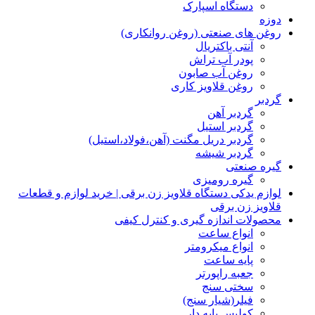
دستگاه اسپارک
دوزه
روغن های صنعتی (روغن روانکاری)
آنتی باکتریال
پودر آب تراش
روغن آب صابون
روغن قلاویز کاری
گردبر
گردبر آهن
گردبر استیل
گردبر دریل مگنت (آهن،فولاد،استیل)
گردبر شیشه
گیره صنعتی
گیره رومیزی
لوازم یدکی دستگاه قلاویز زن برقی | خرید لوازم و قطعات
قلاویز زن برقی
محصولات اندازه گیری و کنترل کیفی
انواع ساعت
انواع میکرومتر
پایه ساعت
جعبه راپورتر
سختی سنج
فیلر(شیار سنج)
کولیس پایه دار