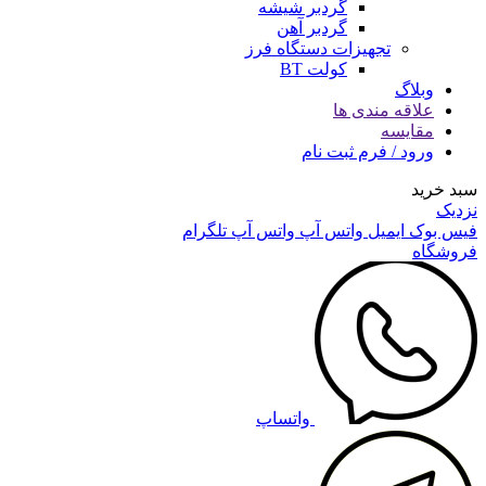
گردبر شیشه
گردبر آهن
تجهیزات دستگاه فرز
کولت BT
وبلاگ
علاقه مندی ها
مقایسه
ورود / فرم ثبت نام
سبد خرید
نزدیک
فیس بوک
ایمیل
واتس آپ
واتس آپ
تلگرام
فروشگاه
واتساپ