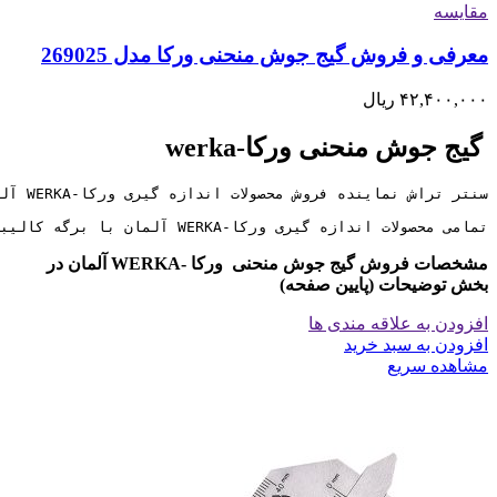
مقایسه
معرفی و فروش گیج جوش منحنی ورکا مدل 269025
۴۲,۴۰۰,۰۰۰
ریال
گیج جوش منحنی ورکا-werka
تمامی محصولات اندازه گیری ورکا-WERKA آلمان با برگه کالیبراسیون معتبر و 6 ماه ضمانت کالیبره به مشتریان ارائه میگردد
مشخصات فروش گیج جوش منحنی ورکا -WERKA آلمان در
بخش توضیحات (پایین صفحه)
افزودن به علاقه مندی ها
افزودن به سبد خرید
مشاهده سریع