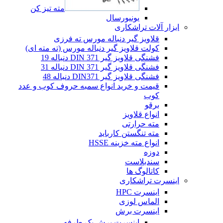
مته تیز کن
یونیورسال
ابزار آلات تراشکاری
قلاویز گیر دنباله مورس ته فرزی
کولت قلاویز گیر دنباله مورس (ته مته ای)
فشنگی قلاویز گیر DIN 371 دنباله 19
فشنگی قلاویز گیر DIN 371 دنباله 31
فشنگی قلاویز گیر DIN371 دنباله 48
قیمت و خرید انواع سمبه حروف کوب و عدد
کوب
برقو
انواع قلاویز
مته حرارتی
مته تنگستن کارباید
انواع مته خزینه HSSE
دوزه
سندبلاست
کاتالوگ ها
اینسرت تراشکاری
اینسرت HPC
الماس لوزی
اینسرت برش
اینسرت برش یک طرفه