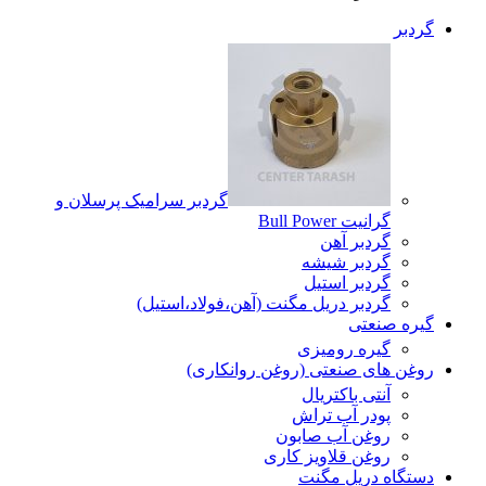
گردبر
گردبر سرامیک پرسلان و
گرانیت Bull Power
گردبر آهن
گردبر شیشه
گردبر استیل
گردبر دریل مگنت (آهن،فولاد،استیل)
گیره صنعتی
گیره رومیزی
روغن های صنعتی (روغن روانکاری)
آنتی باکتریال
پودر آب تراش
روغن آب صابون
روغن قلاویز کاری
دستگاه دریل مگنت