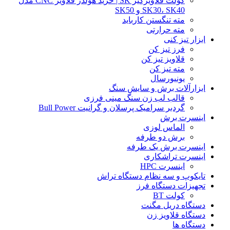
کولت قلاویزگیر SK | خرید هولدر قلاویز CNC مدل
SK30، SK40 و SK50
مته تنگستن کارباید
مته حرارتی
ابزار تیز کنی
فرز تیز کن
قلاویز تیز کن
مته تیز کن
یونیورسال
ابزارآلات برش و سایش سنگ
قالب لب زن سنگ مینی فرزی
گردبر سرامیک پرسلان و گرانیت Bull Power
اینسرت برش
الماس لوزی
برش دو طرفه
اینسرت برش یک طرفه
اینسرت تراشکاری
اینسرت HPC
تایکوپ و سه نظام دستگاه تراش
تجهیزات دستگاه فرز
کولت BT
دستگاه دریل مگنت
دستگاه قلاویز زن
دستگاه ها