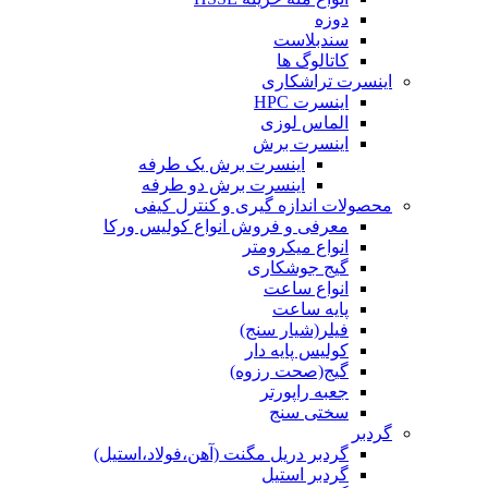
دوزه
سندبلاست
کاتالوگ ها
اینسرت تراشکاری
اینسرت HPC
الماس لوزی
اینسرت برش
اینسرت برش یک طرفه
اینسرت برش دو طرفه
محصولات اندازه گیری و کنترل کیفی
معرفی و فروش انواع کولیس ورکا
انواع میکرومتر
گیج جوشکاری
انواع ساعت
پایه ساعت
فیلر(شیار سنج)
کولیس پایه دار
گیج(صحت رزوه)
جعبه راپورتر
سختی سنج
گردبر
گردبر دریل مگنت (آهن،فولاد،استیل)
گردبر استیل